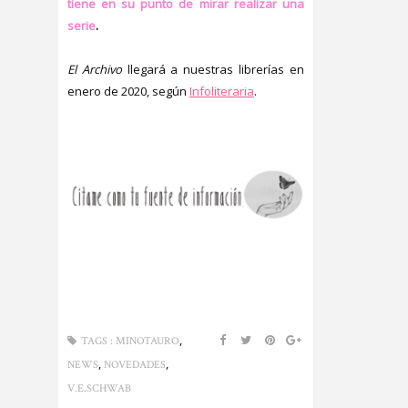
tiene en su punto de mirar realizar una
serie
.
El Archivo
llegará a nuestras librerías en
enero de 2020, según
Infoliteraria
.
,
TAGS :
MINOTAURO
,
,
NEWS
NOVEDADES
V.E.SCHWAB